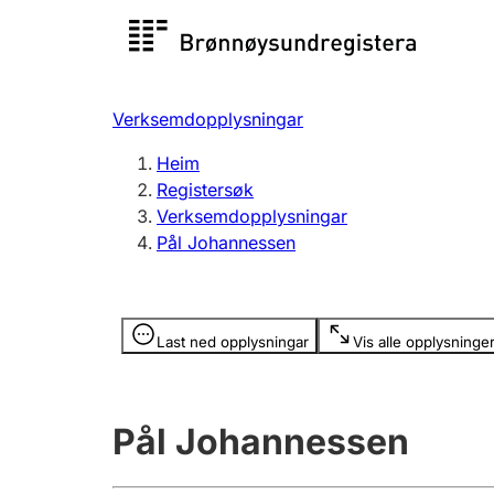
Registersøk
Aksjesel
Registrer
Verksemdopplysningar
Lag og foreining
Fleire
Heim
Registrere, endre, slette
organisa
Registersøk
Verksemdopplysningar
Pål Johannessen
Tinglysing
Jeger
Betaling 
Opplysninger er skjult
Last ned opplysningar
Vis alle opplysninge
Andre tema
Pål Johannessen