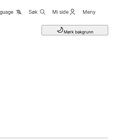
guage
Søk
Mi side
Meny
Mørk bakgrunn