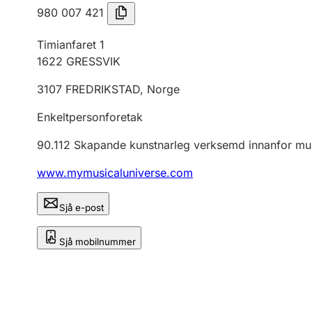
980 007 421
Timianfaret 1
1622
GRESSVIK
3107
FREDRIKSTAD
,
Norge
Enkeltpersonforetak
90.112
Skapande kunstnarleg verksemd innanfor mu
www.mymusicaluniverse.com
Sjå e-post
Sjå mobilnummer