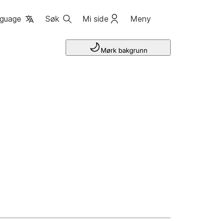
guage
Søk
Mi side
Meny
Mørk bakgrunn