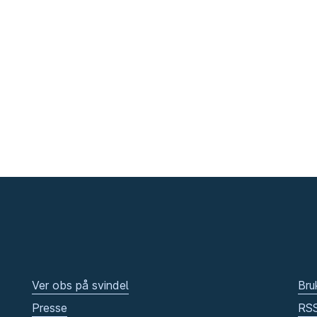
Ver obs på svindel
Bru
Presse
RS