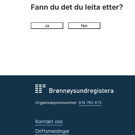
Fann du det du leita etter?
Ja
Nei
Organisasjonsnummer:
974 760 673
Kontakt oss
Driftsmeldingar