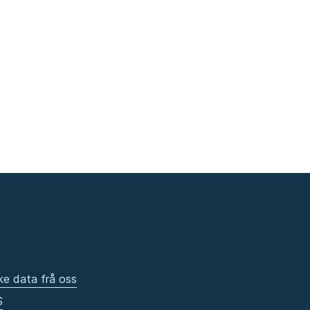
ke data frå oss
S