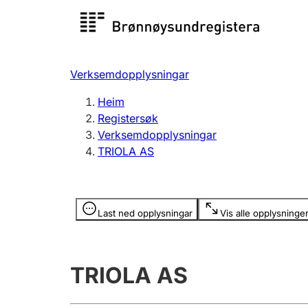
Registersøk
Aksjesel
Registrer
Verksemdopplysningar
Lag og foreining
Fleire
Heim
Registrere, endre, slette
organisa
Registersøk
Verksemdopplysningar
TRIOLA AS
Tinglysing
Jeger
Betaling 
Opplysninger er skjult
Last ned opplysningar
Vis alle opplysninge
Andre tema
TRIOLA AS