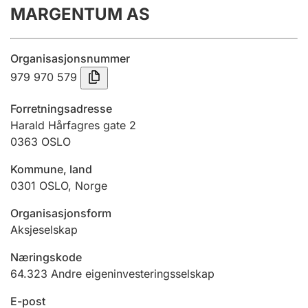
MARGENTUM AS
Årsrekneskap
Innsending og forseinkingsgebyr
Organisasjonsnummer
979 970 579
Tinglysing
Forretningsadresse
Harald Hårfagres gate 2
0363
OSLO
Jeger
Betaling og jegeravgiftskort
Kommune, land
0301
OSLO
,
Norge
Ektepaktrettleiaren
Organisasjonsform
Aksjeselskap
Næringskode
Andre tema
64.323
Andre eigeninvesteringsselskap
E-post