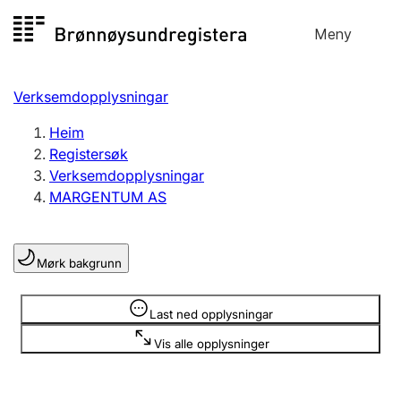
Hopp
Meny
Registersøk
til
Søk
Velg språk
innhald
Verksemdopplysningar
Aksjeselskap
Registrere, endre, slette
Heim
Registersøk
Verksemdopplysningar
Enkeltpersonføretak
MARGENTUM AS
Registrere, endre, slette
Mørk bakgrunn
Lag og foreining
Registrere, endre, slette
Opplysninger er skjult
Last ned opplysningar
Vis alle opplysninger
Fleire organisasjonsformer