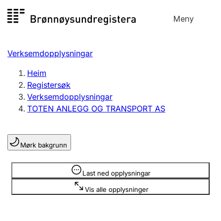
Hopp
Meny
Registersøk
til
Søk
Velg språk
innhald
Verksemdopplysningar
Aksjeselskap
Registrere, endre, slette
Heim
Registersøk
Verksemdopplysningar
Enkeltpersonføretak
TOTEN ANLEGG OG TRANSPORT AS
Registrere, endre, slette
Mørk bakgrunn
Lag og foreining
Registrere, endre, slette
Opplysninger er skjult
Last ned opplysningar
Vis alle opplysninger
Fleire organisasjonsformer