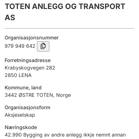
TOTEN ANLEGG OG TRANSPORT
Årsrekneskap
AS
Innsending og forseinkingsgebyr
Organisasjonsnummer
Tinglysing
979 949 642
Forretningsadresse
Jeger
Krabyskogvegen 282
Betaling og jegeravgiftskort
2850
LENA
Kommune, land
3442
ØSTRE TOTEN
,
Norge
Ektepaktrettleiaren
Organisasjonsform
Aksjeselskap
Andre tema
Næringskode
42.990
Bygging av andre anlegg ikkje nemnt annan