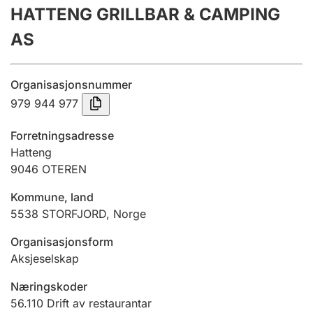
HATTENG GRILLBAR & CAMPING
Årsrekneskap
AS
Innsending og forseinkingsgebyr
Organisasjonsnummer
Tinglysing
979 944 977
Forretningsadresse
Jeger
Hatteng
Betaling og jegeravgiftskort
9046
OTEREN
Kommune, land
5538
STORFJORD
,
Norge
Ektepaktrettleiaren
Organisasjonsform
Aksjeselskap
Andre tema
Næringskoder
56.110
Drift av restaurantar