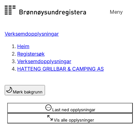
Hopp
Meny
Registersøk
til
Søk
Velg språk
innhald
Verksemdopplysningar
Aksjeselskap
Registrere, endre, slette
Heim
Registersøk
Verksemdopplysningar
Enkeltpersonføretak
HATTENG GRILLBAR & CAMPING AS
Registrere, endre, slette
Mørk bakgrunn
Lag og foreining
Registrere, endre, slette
Opplysninger er skjult
Last ned opplysningar
Vis alle opplysninger
Fleire organisasjonsformer