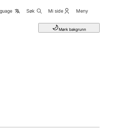
guage
Søk
Mi side
Meny
Mørk bakgrunn