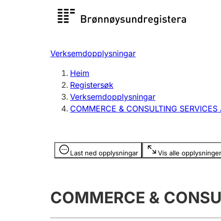
Registersøk
Aksjesel
Registrer
Verksemdopplysningar
Lag og foreining
Fleire
Heim
Registrere, endre, slette
organisa
Registersøk
Verksemdopplysningar
COMMERCE & CONSULTING SERVICES 
Tinglysing
Jeger
Betaling 
Opplysninger er skjult
Last ned opplysningar
Vis alle opplysninge
Andre tema
COMMERCE & CONSUL