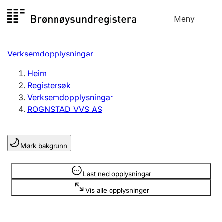
Hopp
Meny
Registersøk
til
Søk
Velg språk
innhald
Verksemdopplysningar
Aksjeselskap
Registrere, endre, slette
Heim
Registersøk
Verksemdopplysningar
Enkeltpersonføretak
ROGNSTAD VVS AS
Registrere, endre, slette
Mørk bakgrunn
Lag og foreining
Registrere, endre, slette
Opplysninger er skjult
Last ned opplysningar
Vis alle opplysninger
Fleire organisasjonsformer