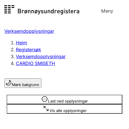
Hopp
Meny
Registersøk
til
Søk
Velg språk
innhald
Verksemdopplysningar
Aksjeselskap
Registrere, endre, slette
Heim
Registersøk
Verksemdopplysningar
Enkeltpersonføretak
CARDIO SMISETH
Registrere, endre, slette
Mørk bakgrunn
Lag og foreining
Registrere, endre, slette
Opplysninger er skjult
Last ned opplysningar
Vis alle opplysninger
Fleire organisasjonsformer