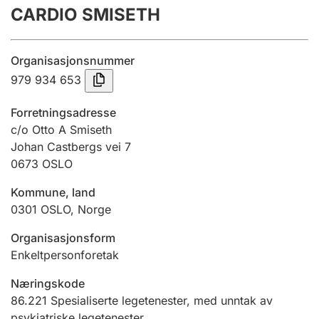
CARDIO SMISETH
Årsrekneskap
Innsending og forseinkingsgebyr
Organisasjonsnummer
979 934 653
Tinglysing
Forretningsadresse
c/o Otto A Smiseth
Johan Castbergs vei 7
Jeger
0673
OSLO
Betaling og jegeravgiftskort
Kommune, land
0301
OSLO
,
Norge
Ektepaktrettleiaren
Organisasjonsform
Enkeltpersonforetak
Andre tema
Næringskode
86.221
Spesialiserte legetenester, med unntak av
psykiatriske legetenester