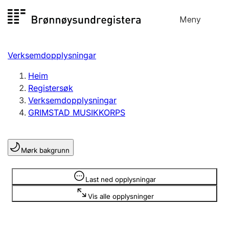
Hopp
Meny
Registersøk
til
Søk
Velg språk
innhald
Verksemdopplysningar
Aksjeselskap
Registrere, endre, slette
Heim
Registersøk
Verksemdopplysningar
Enkeltpersonføretak
GRIMSTAD MUSIKKORPS
Registrere, endre, slette
Mørk bakgrunn
Lag og foreining
Registrere, endre, slette
Opplysninger er skjult
Last ned opplysningar
Vis alle opplysninger
Fleire organisasjonsformer