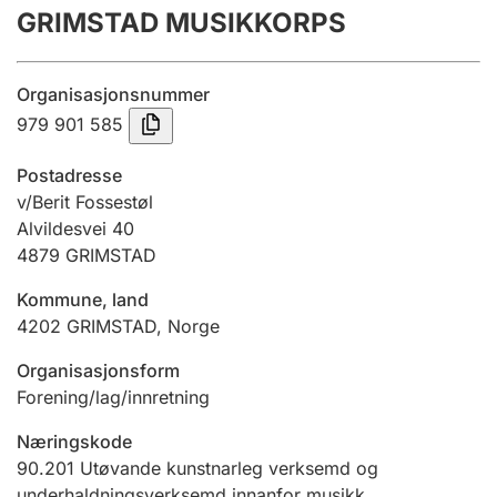
GRIMSTAD MUSIKKORPS
Årsrekneskap
Innsending og forseinkingsgebyr
Organisasjonsnummer
979 901 585
Tinglysing
Postadresse
v/Berit Fossestøl
Alvildesvei 40
Jeger
4879
GRIMSTAD
Betaling og jegeravgiftskort
Kommune, land
4202
GRIMSTAD
,
Norge
Ektepaktrettleiaren
Organisasjonsform
Forening/lag/innretning
Andre tema
Næringskode
90.201
Utøvande kunstnarleg verksemd og
underhaldningsverksemd innanfor musikk