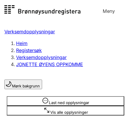
Hopp
Meny
Registersøk
til
Søk
Velg språk
innhald
Verksemdopplysningar
Aksjeselskap
Registrere, endre, slette
Heim
Registersøk
Verksemdopplysningar
Enkeltpersonføretak
JONETTE ØYENS OPPKOMME
Registrere, endre, slette
Mørk bakgrunn
Lag og foreining
Registrere, endre, slette
Opplysninger er skjult
Last ned opplysningar
Vis alle opplysninger
Fleire organisasjonsformer