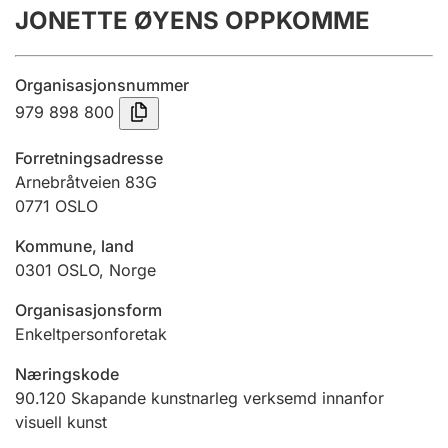
JONETTE ØYENS OPPKOMME
Årsrekneskap
Innsending og forseinkingsgebyr
Organisasjonsnummer
979 898 800
Tinglysing
Forretningsadresse
Arnebråtveien 83G
0771
OSLO
Jeger
Betaling og jegeravgiftskort
Kommune, land
0301
OSLO
,
Norge
Ektepaktrettleiaren
Organisasjonsform
Enkeltpersonforetak
Næringskode
Andre tema
90.120
Skapande kunstnarleg verksemd innanfor
visuell kunst