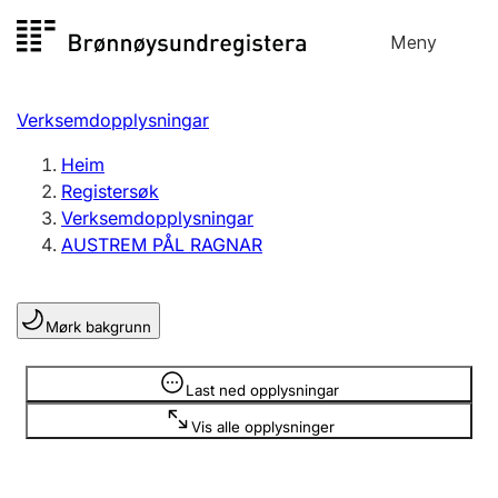
Hopp
Meny
Registersøk
til
Søk
Velg språk
innhald
Verksemdopplysningar
Aksjeselskap
Registrere, endre, slette
Heim
Registersøk
Verksemdopplysningar
Enkeltpersonføretak
AUSTREM PÅL RAGNAR
Registrere, endre, slette
Mørk bakgrunn
Lag og foreining
Registrere, endre, slette
Opplysninger er skjult
Last ned opplysningar
Vis alle opplysninger
Fleire organisasjonsformer