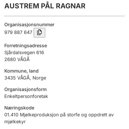
AUSTREM PÅL RAGNAR
Årsrekneskap
Innsending og forseinkingsgebyr
Organisasjonsnummer
979 887 647
Tinglysing
Forretningsadresse
Sjårdalsvegen 616
2680
VÅGÅ
Jeger
Betaling og jegeravgiftskort
Kommune, land
3435
VÅGÅ
,
Norge
Ektepaktrettleiaren
Organisasjonsform
Enkeltpersonforetak
Næringskode
Andre tema
01.410
Mjølkeproduksjon på storfe og oppdrett av
mjølkekyr