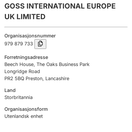
GOSS INTERNATIONAL EUROPE
Årsrekneskap
UK LIMITED
Innsending og forseinkingsgebyr
Organisasjonsnummer
Tinglysing
979 879 733
Forretningsadresse
Jeger
Beech House, The Oaks Business Park
Betaling og jegeravgiftskort
Longridge Road
PR2 5BQ Preston, Lancashire
Land
Ektepaktrettleiaren
Storbritannia
Organisasjonsform
Andre tema
Utenlandsk enhet