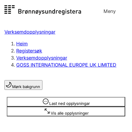
Hopp
Meny
Registersøk
til
Søk
Velg språk
innhald
Verksemdopplysningar
Aksjeselskap
Registrere, endre, slette
Heim
Registersøk
Verksemdopplysningar
Enkeltpersonføretak
GOSS INTERNATIONAL EUROPE UK LIMITED
Registrere, endre, slette
Mørk bakgrunn
Lag og foreining
Registrere, endre, slette
Opplysninger er skjult
Last ned opplysningar
Vis alle opplysninger
Fleire organisasjonsformer