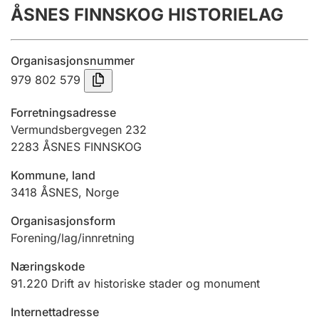
ÅSNES FINNSKOG HISTORIELAG
Årsrekneskap
Innsending og forseinkingsgebyr
Organisasjonsnummer
979 802 579
Tinglysing
Forretningsadresse
Vermundsbergvegen 232
2283
ÅSNES FINNSKOG
Jeger
Betaling og jegeravgiftskort
Kommune, land
3418
ÅSNES
,
Norge
Ektepaktrettleiaren
Organisasjonsform
Forening/lag/innretning
Næringskode
Andre tema
91.220
Drift av historiske stader og monument
Internettadresse