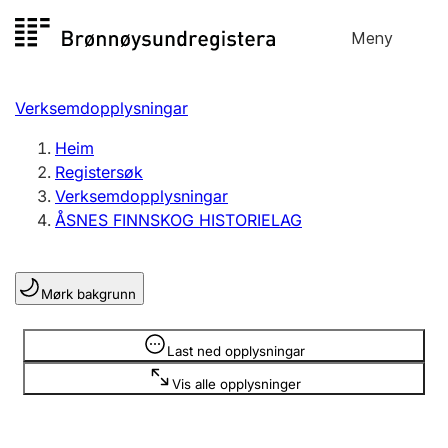
Hopp
Meny
Registersøk
til
Søk
Velg språk
innhald
Verksemdopplysningar
Aksjeselskap
Registrere, endre, slette
Heim
Registersøk
Verksemdopplysningar
Enkeltpersonføretak
ÅSNES FINNSKOG HISTORIELAG
Registrere, endre, slette
Mørk bakgrunn
Lag og foreining
Registrere, endre, slette
Opplysninger er skjult
Last ned opplysningar
Vis alle opplysninger
Fleire organisasjonsformer