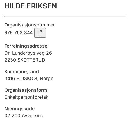
HILDE ERIKSEN
Årsrekneskap
Innsending og forseinkingsgebyr
Organisasjonsnummer
979 763 344
Tinglysing
Forretningsadresse
Dr. Lunderbys veg 26
2230
SKOTTERUD
Jeger
Betaling og jegeravgiftskort
Kommune, land
3416
EIDSKOG
,
Norge
Ektepaktrettleiaren
Organisasjonsform
Enkeltpersonforetak
Næringskode
Andre tema
02.200
Avverking