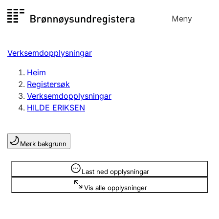
Hopp
Meny
Registersøk
til
Søk
Velg språk
innhald
Verksemdopplysningar
Aksjeselskap
Registrere, endre, slette
Heim
Registersøk
Verksemdopplysningar
Enkeltpersonføretak
HILDE ERIKSEN
Registrere, endre, slette
Mørk bakgrunn
Lag og foreining
Registrere, endre, slette
Opplysninger er skjult
Last ned opplysningar
Vis alle opplysninger
Fleire organisasjonsformer