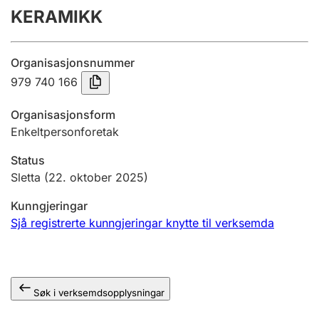
KERAMIKK
Årsrekneskap
Innsending og forseinkingsgebyr
Organisasjonsnummer
979 740 166
Tinglysing
Organisasjonsform
Enkeltpersonforetak
Jeger
Status
Betaling og jegeravgiftskort
Sletta
(22. oktober 2025)
Kunngjeringar
Ektepaktrettleiaren
Sjå registrerte kunngjeringar knytte til verksemda
Andre tema
Søk i verksemdsopplysningar