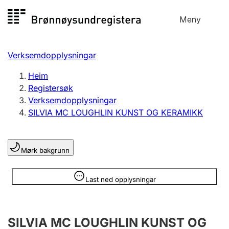
Hopp
Meny
Registersøk
til
Søk
Velg språk
innhald
Verksemdopplysningar
Aksjeselskap
Registrere, endre, slette
Heim
Registersøk
Verksemdopplysningar
Enkeltpersonføretak
SILVIA MC LOUGHLIN KUNST OG KERAMIKK
Registrere, endre, slette
Mørk bakgrunn
Lag og foreining
Registrere, endre, slette
Opplysninger er skjult
Last ned opplysningar
Fleire organisasjonsformer
SILVIA MC LOUGHLIN KUNST OG