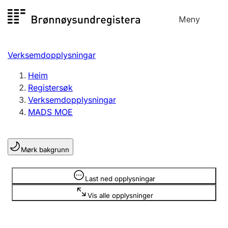
Hopp
Meny
Registersøk
til
Søk
Velg språk
innhald
Verksemdopplysningar
Aksjeselskap
Registrere, endre, slette
Heim
Registersøk
Verksemdopplysningar
Enkeltpersonføretak
MADS MOE
Registrere, endre, slette
Mørk bakgrunn
Lag og foreining
Registrere, endre, slette
Opplysninger er skjult
Last ned opplysningar
Vis alle opplysninger
Fleire organisasjonsformer