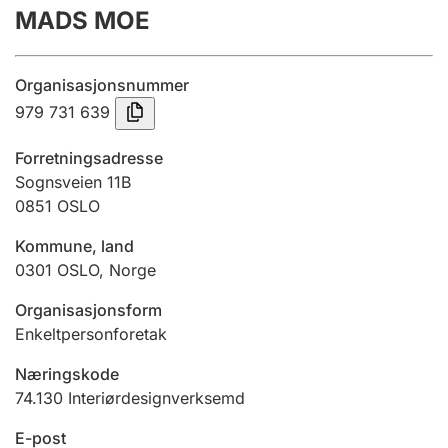
MADS MOE
Årsrekneskap
Innsending og forseinkingsgebyr
Organisasjonsnummer
979 731 639
Tinglysing
Forretningsadresse
Sognsveien 11B
0851
OSLO
Jeger
Betaling og jegeravgiftskort
Kommune, land
0301
OSLO
,
Norge
Ektepaktrettleiaren
Organisasjonsform
Enkeltpersonforetak
Næringskode
Andre tema
74.130
Interiørdesignverksemd
E-post