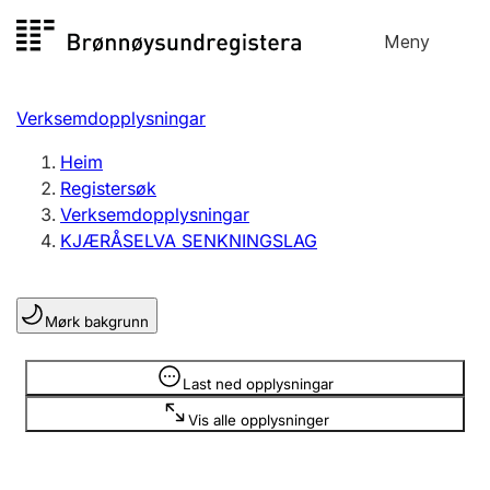
Hopp
Meny
Registersøk
til
Søk
Velg språk
innhald
Verksemdopplysningar
Aksjeselskap
Registrere, endre, slette
Heim
Registersøk
Verksemdopplysningar
Enkeltpersonføretak
KJÆRÅSELVA SENKNINGSLAG
Registrere, endre, slette
Mørk bakgrunn
Lag og foreining
Registrere, endre, slette
Opplysninger er skjult
Last ned opplysningar
Vis alle opplysninger
Fleire organisasjonsformer