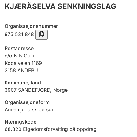
KJÆRÅSELVA SENKNINGSLAG
Årsrekneskap
Innsending og forseinkingsgebyr
Organisasjonsnummer
975 531 848
Tinglysing
Postadresse
c/o Nils Gulli
Kodalveien 1169
Jeger
3158
ANDEBU
Betaling og jegeravgiftskort
Kommune, land
3907
SANDEFJORD
,
Norge
Ektepaktrettleiaren
Organisasjonsform
Annen juridisk person
Andre tema
Næringskode
68.320
Eigedomsforvalting på oppdrag