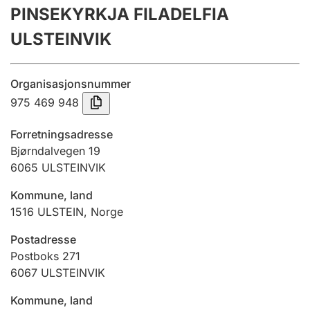
PINSEKYRKJA FILADELFIA
Årsrekneskap
ULSTEINVIK
Innsending og forseinkingsgebyr
Organisasjonsnummer
Tinglysing
975 469 948
Forretningsadresse
Jeger
Bjørndalvegen 19
Betaling og jegeravgiftskort
6065
ULSTEINVIK
Kommune, land
1516
ULSTEIN
,
Norge
Ektepaktrettleiaren
Postadresse
Postboks 271
Andre tema
6067
ULSTEINVIK
Kommune, land