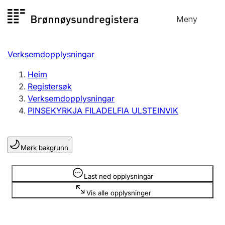
Hopp
Meny
Registersøk
til
Søk
Velg språk
innhald
Verksemdopplysningar
Aksjeselskap
Registrere, endre, slette
Heim
Registersøk
Verksemdopplysningar
Enkeltpersonføretak
PINSEKYRKJA FILADELFIA ULSTEINVIK
Registrere, endre, slette
Mørk bakgrunn
Lag og foreining
Registrere, endre, slette
Opplysninger er skjult
Last ned opplysningar
Vis alle opplysninger
Fleire organisasjonsformer