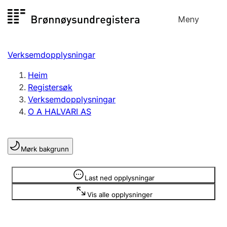
Hopp
Meny
Registersøk
til
Søk
Velg språk
innhald
Verksemdopplysningar
Aksjeselskap
Registrere, endre, slette
Heim
Registersøk
Verksemdopplysningar
Enkeltpersonføretak
O A HALVARI AS
Registrere, endre, slette
Mørk bakgrunn
Lag og foreining
Registrere, endre, slette
Opplysninger er skjult
Last ned opplysningar
Vis alle opplysninger
Fleire organisasjonsformer