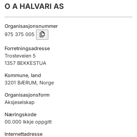
O A HALVARI AS
Årsrekneskap
Innsending og forseinkingsgebyr
Organisasjonsnummer
975 375 005
Tinglysing
Forretningsadresse
Trosteveien 5
1357
BEKKESTUA
Jeger
Betaling og jegeravgiftskort
Kommune, land
3201
BÆRUM
,
Norge
Ektepaktrettleiaren
Organisasjonsform
Aksjeselskap
Næringskode
Andre tema
00.000
Ikkje oppgitt
Internettadresse