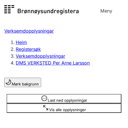
Hopp
Meny
Registersøk
til
Søk
Velg språk
innhald
Verksemdopplysningar
Aksjeselskap
Registrere, endre, slette
Heim
Registersøk
Verksemdopplysningar
Enkeltpersonføretak
DMS VERKSTED Per Arne Larsson
Registrere, endre, slette
Mørk bakgrunn
Lag og foreining
Registrere, endre, slette
Opplysninger er skjult
Last ned opplysningar
Vis alle opplysninger
Fleire organisasjonsformer