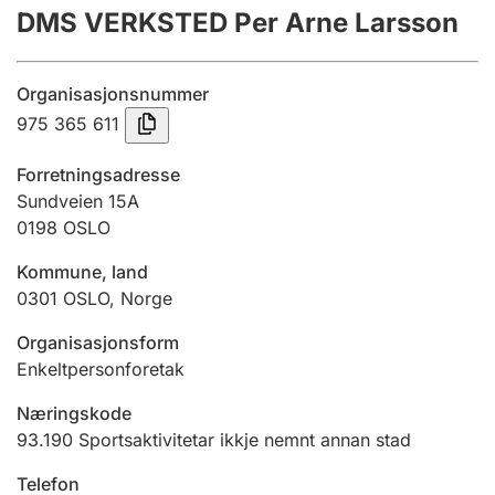
DMS VERKSTED Per Arne Larsson
Årsrekneskap
Innsending og forseinkingsgebyr
Organisasjonsnummer
975 365 611
Tinglysing
Forretningsadresse
Sundveien 15A
0198
OSLO
Jeger
Betaling og jegeravgiftskort
Kommune, land
0301
OSLO
,
Norge
Ektepaktrettleiaren
Organisasjonsform
Enkeltpersonforetak
Næringskode
Andre tema
93.190
Sportsaktivitetar ikkje nemnt annan stad
Telefon