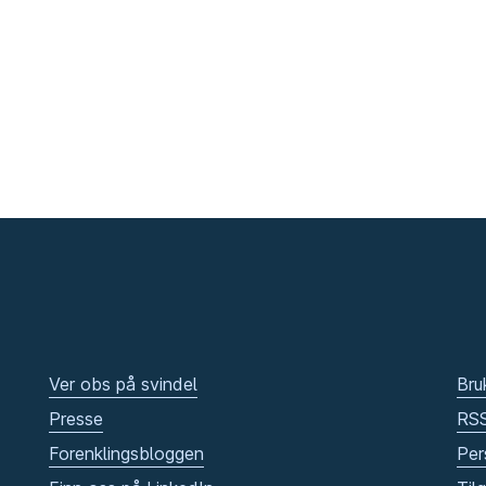
Ver obs på svindel
Bru
Presse
RS
Forenklingsbloggen
Per