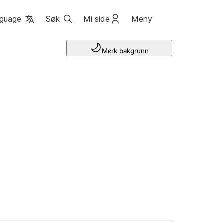
guage
Søk
Mi side
Meny
Mørk bakgrunn