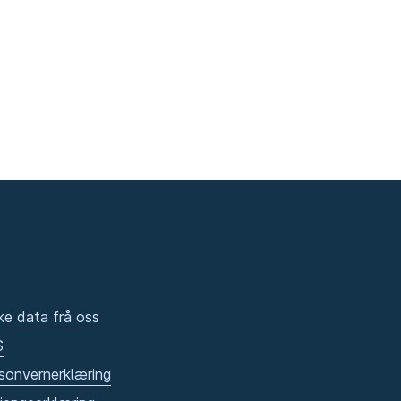
ke data frå oss
S
sonvernerklæring