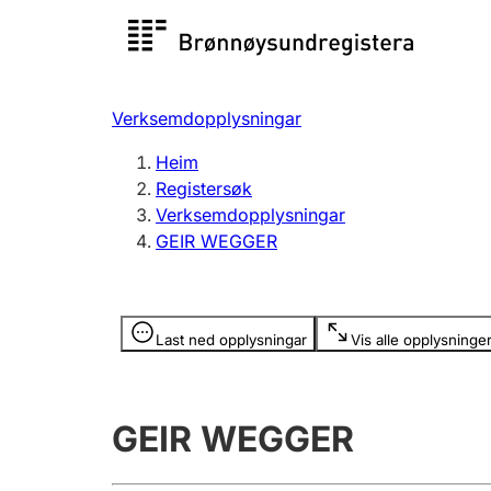
Registersøk
Aksjesel
Registrer
Verksemdopplysningar
Lag og foreining
Fleire
Heim
Registrere, endre, slette
organisa
Registersøk
Verksemdopplysningar
GEIR WEGGER
Tinglysing
Jeger
Betaling 
Opplysninger er skjult
Last ned opplysningar
Vis alle opplysninge
Andre tema
GEIR WEGGER