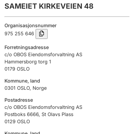
SAMEIET KIRKEVEIEN 48
Årsrekneskap
Innsending og forseinkingsgebyr
Organisasjonsnummer
975 255 646
Tinglysing
Forretningsadresse
c/o OBOS Eiendomsforvaltning AS
Hammersborg torg 1
Jeger
0179
OSLO
Betaling og jegeravgiftskort
Kommune, land
0301
OSLO
,
Norge
Ektepaktrettleiaren
Postadresse
c/o OBOS Eiendomsforvaltning AS
Postboks 6666, St Olavs Plass
Andre tema
0129
OSLO
Kommune, land