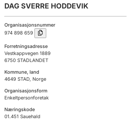
DAG SVERRE HODDEVIK
Årsrekneskap
Innsending og forseinkingsgebyr
Organisasjonsnummer
974 898 659
Tinglysing
Forretningsadresse
Vestkappvegen 1889
6750
STADLANDET
Jeger
Betaling og jegeravgiftskort
Kommune, land
4649
STAD
,
Norge
Ektepaktrettleiaren
Organisasjonsform
Enkeltpersonforetak
Næringskode
Andre tema
01.451
Sauehald