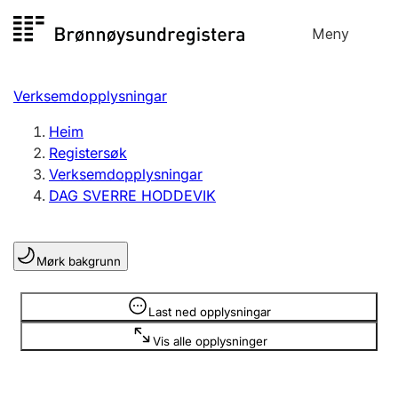
Hopp
Meny
Registersøk
til
Søk
Velg språk
innhald
Verksemdopplysningar
Aksjeselskap
Registrere, endre, slette
Heim
Registersøk
Verksemdopplysningar
Enkeltpersonføretak
DAG SVERRE HODDEVIK
Registrere, endre, slette
Mørk bakgrunn
Lag og foreining
Registrere, endre, slette
Opplysninger er skjult
Last ned opplysningar
Vis alle opplysninger
Fleire organisasjonsformer