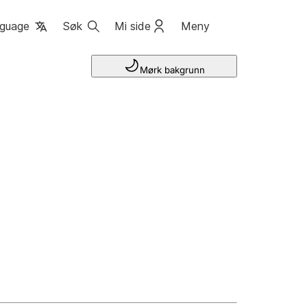
guage
Søk
Mi side
Meny
Mørk bakgrunn