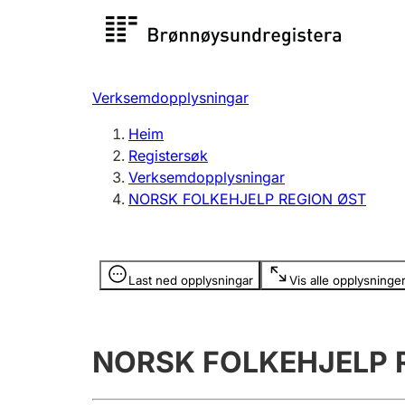
Registersøk
Aksjesel
Registrer
Verksemdopplysningar
Lag og foreining
Fleire
Heim
Registrere, endre, slette
organisa
Registersøk
Verksemdopplysningar
NORSK FOLKEHJELP REGION ØST
Tinglysing
Jeger
Betaling 
Opplysninger er skjult
Last ned opplysningar
Vis alle opplysninge
Andre tema
NORSK FOLKEHJELP 