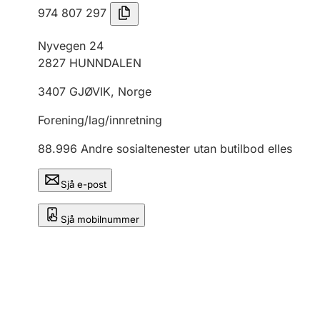
974 807 297
Nyvegen 24
2827
HUNNDALEN
3407
GJØVIK
,
Norge
Forening/lag/innretning
88.996
Andre sosialtenester utan butilbod elles
Sjå e-post
Sjå mobilnummer