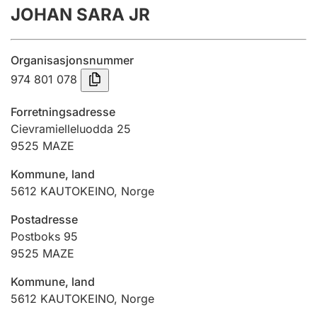
JOHAN SARA JR
Årsrekneskap
Innsending og forseinkingsgebyr
Organisasjonsnummer
974 801 078
Tinglysing
Forretningsadresse
Cievramielleluodda 25
9525
MAZE
Jeger
Betaling og jegeravgiftskort
Kommune, land
5612
KAUTOKEINO
,
Norge
Ektepaktrettleiaren
Postadresse
Postboks 95
9525
MAZE
Andre tema
Kommune, land
5612
KAUTOKEINO
,
Norge