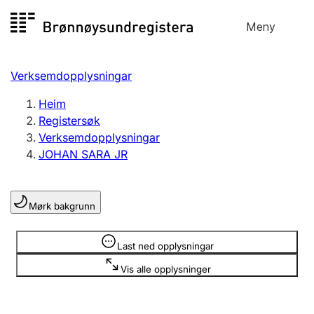
Hopp
Meny
Registersøk
til
Søk
Velg språk
innhald
Verksemdopplysningar
Aksjeselskap
Registrere, endre, slette
Heim
Registersøk
Verksemdopplysningar
Enkeltpersonføretak
JOHAN SARA JR
Registrere, endre, slette
Mørk bakgrunn
Lag og foreining
Registrere, endre, slette
Opplysninger er skjult
Last ned opplysningar
Vis alle opplysninger
Fleire organisasjonsformer