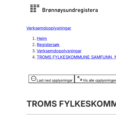
Registersøk
Aksjesel
Registrer
Verksemdopplysningar
Lag og foreining
Fleire
Heim
Registrere, endre, slette
organisa
Registersøk
Verksemdopplysningar
TROMS FYLKESKOMMUNE SAMFUNN, 
Tinglysing
Jeger
Betaling 
Opplysninger er skjult
Last ned opplysningar
Vis alle opplysninge
Andre tema
TROMS FYLKESKOMM