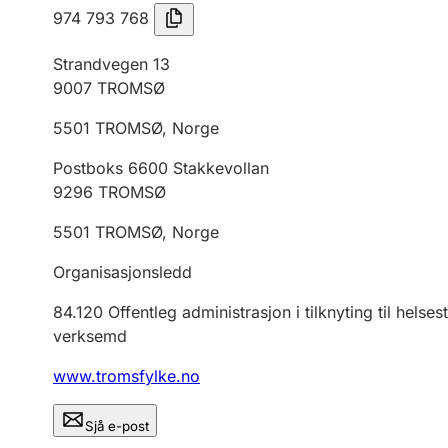
974 793 768
Strandvegen 13
9007
TROMSØ
5501
TROMSØ
,
Norge
Postboks 6600 Stakkevollan
9296
TROMSØ
5501
TROMSØ
,
Norge
Organisasjonsledd
84.120
Offentleg administrasjon i tilknyting til helses
verksemd
www.tromsfylke.no
Sjå e-post