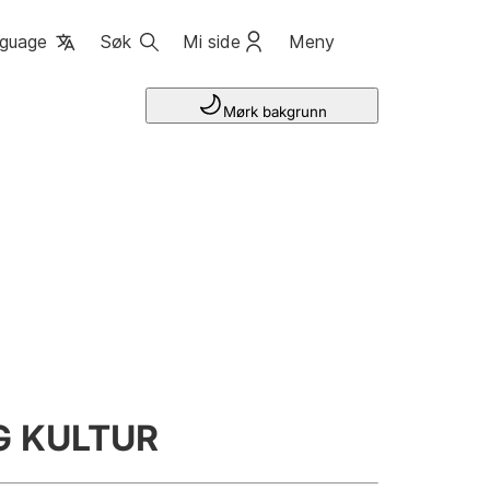
guage
Søk
Mi side
Meny
Mørk bakgrunn
 KULTUR