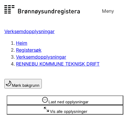
Hopp
Meny
Registersøk
til
Søk
Velg språk
innhald
Verksemdopplysningar
Aksjeselskap
Registrere, endre, slette
Heim
Registersøk
Verksemdopplysningar
Enkeltpersonføretak
RENNEBU KOMMUNE TEKNISK DRIFT
Registrere, endre, slette
Mørk bakgrunn
Lag og foreining
Registrere, endre, slette
Opplysninger er skjult
Last ned opplysningar
Vis alle opplysninger
Fleire organisasjonsformer