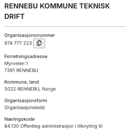
RENNEBU KOMMUNE TEKNISK
Årsrekneskap
DRIFT
Innsending og forseinkingsgebyr
Organisasjonsnummer
Tinglysing
974 777 223
Forretningsadresse
Jeger
Myrveien 1
Betaling og jegeravgiftskort
7391
RENNEBU
Kommune, land
5022
RENNEBU
,
Norge
Ektepaktrettleiaren
Organisasjonsform
Organisasjonsledd
Andre tema
Næringskode
84.130
Offentleg administrasjon i tilknyting til