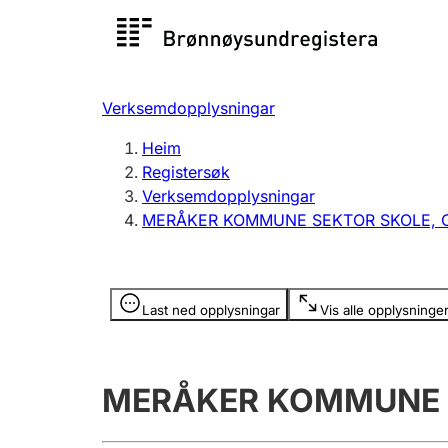
Registersøk
Aksjesel
Registrer
Verksemdopplysningar
Lag og foreining
Fleire
Heim
Registrere, endre, slette
organisa
Registersøk
Verksemdopplysningar
MERÅKER KOMMUNE SEKTOR SKOLE, 
Tinglysing
Jeger
Betaling 
Opplysninger er skjult
Last ned opplysningar
Vis alle opplysninge
Andre tema
MERÅKER KOMMUNE S