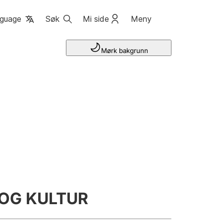
guage
Søk
Mi side
Meny
Mørk bakgrunn
OG KULTUR