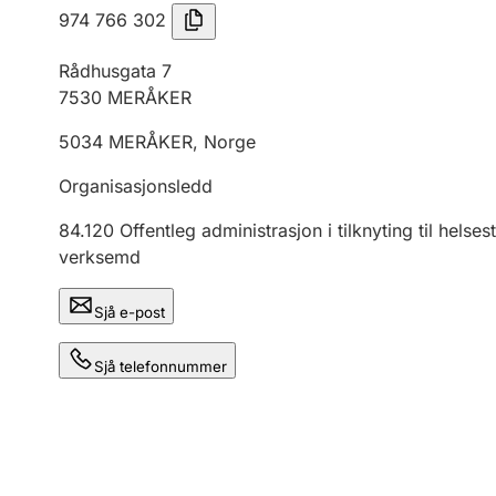
974 766 302
Rådhusgata 7
7530
MERÅKER
5034
MERÅKER
,
Norge
Organisasjonsledd
84.120
Offentleg administrasjon i tilknyting til helses
verksemd
Sjå e-post
Sjå telefonnummer