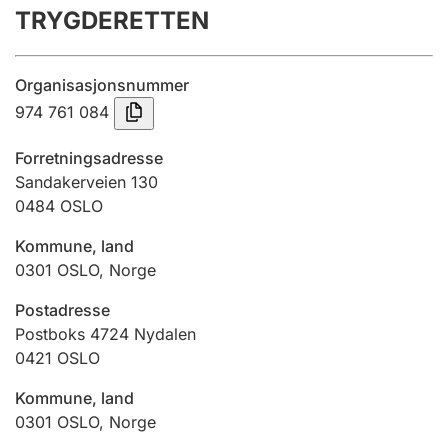
TRYGDERETTEN
Årsrekneskap
Innsending og forseinkingsgebyr
Organisasjonsnummer
974 761 084
Tinglysing
Forretningsadresse
Sandakerveien 130
0484
OSLO
Jeger
Betaling og jegeravgiftskort
Kommune, land
0301
OSLO
,
Norge
Ektepaktrettleiaren
Postadresse
Postboks 4724 Nydalen
0421
OSLO
Andre tema
Kommune, land
0301
OSLO
,
Norge