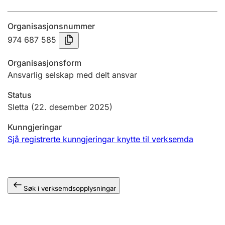
Årsrekneskap
Organisasjonsnummer
Innsending og forseinkingsgebyr
974 687 585
Organisasjonsform
Tinglysing
Ansvarlig selskap med delt ansvar
Status
Jeger
Sletta
(22. desember 2025)
Betaling og jegeravgiftskort
Kunngjeringar
Sjå registrerte kunngjeringar knytte til verksemda
Ektepaktrettleiaren
Søk i verksemdsopplysningar
Andre tema