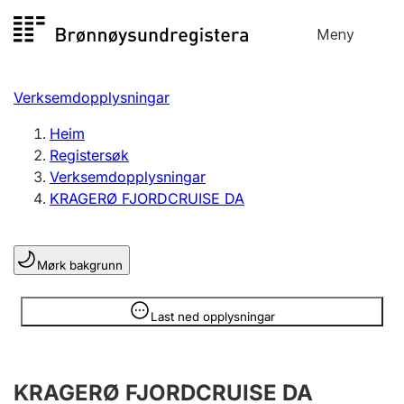
Hopp
Meny
Registersøk
til
Søk
Velg språk
innhald
Verksemdopplysningar
Aksjeselskap
Registrere, endre, slette
Heim
Registersøk
Verksemdopplysningar
Enkeltpersonføretak
KRAGERØ FJORDCRUISE DA
Registrere, endre, slette
Mørk bakgrunn
Lag og foreining
Registrere, endre, slette
Opplysninger er skjult
Last ned opplysningar
Fleire organisasjonsformer
KRAGERØ FJORDCRUISE DA