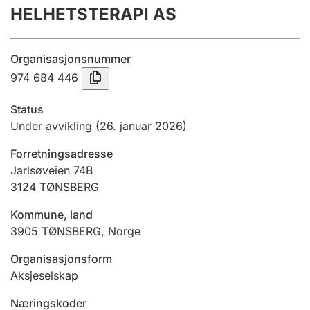
HELHETSTERAPI AS
Årsrekneskap
Innsending og forseinkingsgebyr
Organisasjonsnummer
974 684 446
Tinglysing
Status
Under avvikling
(26. januar 2026)
Jeger
Forretningsadresse
Betaling og jegeravgiftskort
Jarlsøveien 74B
3124
TØNSBERG
Ektepaktrettleiaren
Kommune, land
3905
TØNSBERG
,
Norge
Organisasjonsform
Andre tema
Aksjeselskap
Næringskoder