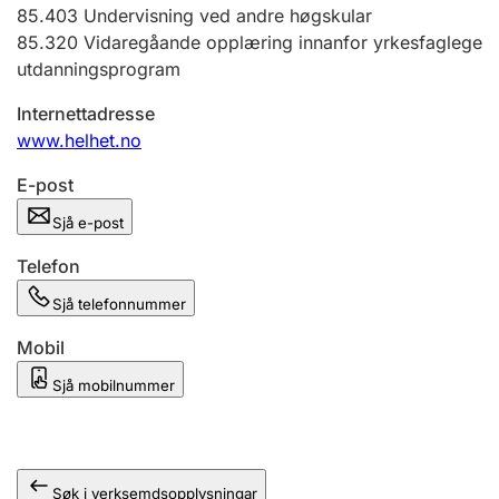
85.403
Undervisning ved andre høgskular
85.320
Vidaregåande opplæring innanfor yrkesfaglege
utdanningsprogram
Internettadresse
www.helhet.no
E-post
Sjå e-post
Telefon
Sjå telefonnummer
Mobil
Sjå mobilnummer
Søk i verksemdsopplysningar