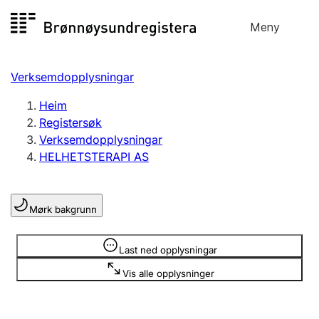
Hopp
Meny
Registersøk
til
Søk
Velg språk
innhald
Verksemdopplysningar
Aksjeselskap
Registrere, endre, slette
Heim
Registersøk
Verksemdopplysningar
Enkeltpersonføretak
HELHETSTERAPI AS
Registrere, endre, slette
Mørk bakgrunn
Lag og foreining
Registrere, endre, slette
Opplysninger er skjult
Last ned opplysningar
Vis alle opplysninger
Fleire organisasjonsformer