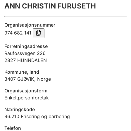
ANN CHRISTIN FURUSETH
Årsrekneskap
Innsending og forseinkingsgebyr
Organisasjonsnummer
974 682 141
Tinglysing
Forretningsadresse
Raufossvegen 226
2827
HUNNDALEN
Jeger
Betaling og jegeravgiftskort
Kommune, land
3407
GJØVIK
,
Norge
Ektepaktrettleiaren
Organisasjonsform
Enkeltpersonforetak
Næringskode
Andre tema
96.210
Frisering og barbering
Telefon