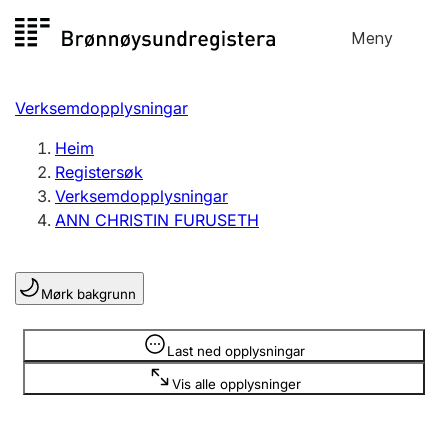
Hopp
Meny
Registersøk
til
Søk
Velg språk
innhald
Verksemdopplysningar
Aksjeselskap
Registrere, endre, slette
Heim
Registersøk
Verksemdopplysningar
Enkeltpersonføretak
ANN CHRISTIN FURUSETH
Registrere, endre, slette
Mørk bakgrunn
Lag og foreining
Registrere, endre, slette
Opplysninger er skjult
Last ned opplysningar
Vis alle opplysninger
Fleire organisasjonsformer