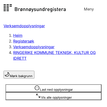
Hopp
Meny
Registersøk
til
Søk
Velg språk
innhald
Verksemdopplysningar
Aksjeselskap
Registrere, endre, slette
Heim
Registersøk
Verksemdopplysningar
Enkeltpersonføretak
RINGERIKE KOMMUNE TEKNISK, KULTUR OG
Registrere, endre, slette
IDRETT
Lag og foreining
Mørk bakgrunn
Registrere, endre, slette
Opplysninger er skjult
Last ned opplysningar
Fleire organisasjonsformer
Vis alle opplysninger