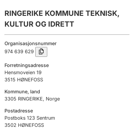
Årsrekneskap
RINGERIKE KOMMUNE TEKNISK,
Innsending og forseinkingsgebyr
KULTUR OG IDRETT
Tinglysing
Organisasjonsnummer
974 639 629
Jeger
Forretningsadresse
Betaling og jegeravgiftskort
Hensmoveien 19
3515
HØNEFOSS
Kommune, land
Ektepaktrettleiaren
3305
RINGERIKE
,
Norge
Postadresse
Andre tema
Postboks 123 Sentrum
3502
HØNEFOSS