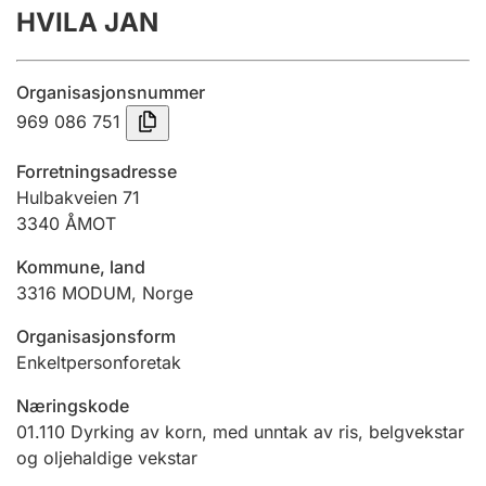
HVILA JAN
Årsrekneskap
Innsending og forseinkingsgebyr
Organisasjonsnummer
969 086 751
Tinglysing
Forretningsadresse
Hulbakveien 71
3340
ÅMOT
Jeger
Betaling og jegeravgiftskort
Kommune, land
3316
MODUM
,
Norge
Ektepaktrettleiaren
Organisasjonsform
Enkeltpersonforetak
Næringskode
Andre tema
01.110
Dyrking av korn, med unntak av ris, belgvekstar
og oljehaldige vekstar