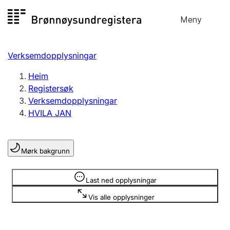
Hopp
Meny
Registersøk
til
Søk
Velg språk
innhald
Verksemdopplysningar
Aksjeselskap
Registrere, endre, slette
Heim
Registersøk
Verksemdopplysningar
Enkeltpersonføretak
HVILA JAN
Registrere, endre, slette
Mørk bakgrunn
Lag og foreining
Registrere, endre, slette
Opplysninger er skjult
Last ned opplysningar
Vis alle opplysninger
Fleire organisasjonsformer