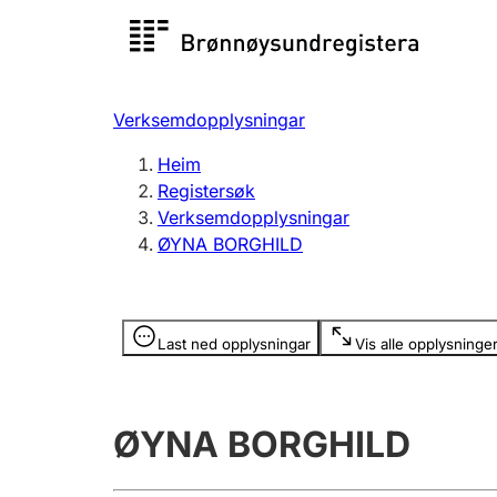
Registersøk
Aksjesel
Registrer
Verksemdopplysningar
Lag og foreining
Fleire
Heim
Registrere, endre, slette
organisa
Registersøk
Verksemdopplysningar
ØYNA BORGHILD
Tinglysing
Jeger
Betaling 
Opplysninger er skjult
Last ned opplysningar
Vis alle opplysninge
Andre tema
ØYNA BORGHILD