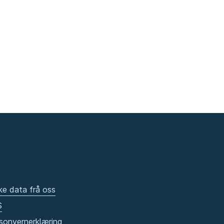
ke data frå oss
S
sonvernerklæring