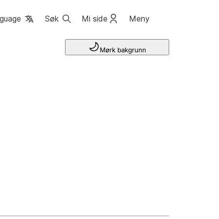
guage
Søk
Mi side
Meny
Mørk bakgrunn