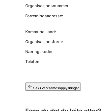
Organisasjonsnummer
Forretningsadresse
Kommune, land
Organisasjonsform
Næringskode
Telefon
Søk i verksemdsopplysningar
Fann du det du leita etter?