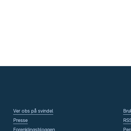
Ver obs på svindel
Bru
Presse
RS
Forenklingsbloggen
Per