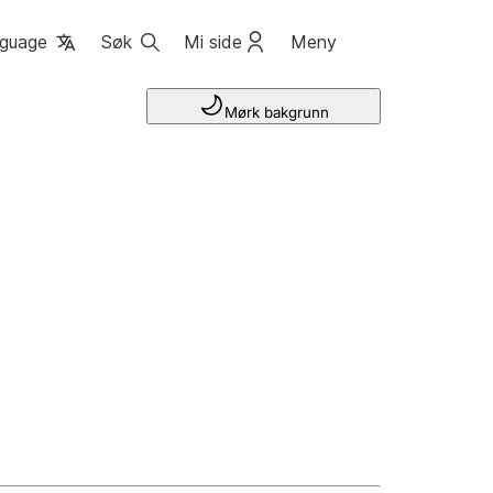
guage
Søk
Mi side
Meny
Mørk bakgrunn