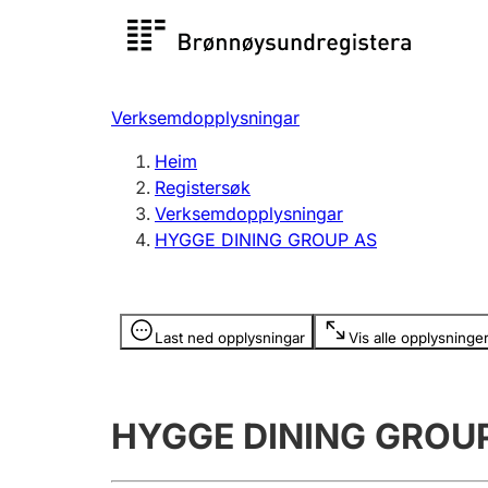
Registersøk
Aksjesel
Registrer
Verksemdopplysningar
Lag og foreining
Fleire
Heim
Registrere, endre, slette
organisa
Registersøk
Verksemdopplysningar
HYGGE DINING GROUP AS
Tinglysing
Jeger
Betaling 
Opplysninger er skjult
Last ned opplysningar
Vis alle opplysninge
Andre tema
HYGGE DINING GROU