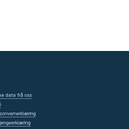
ke data frå oss
S
sonvernerklæring
gjengeerklæring