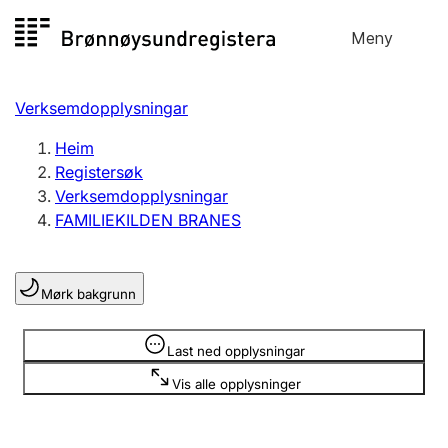
Hopp
Meny
Registersøk
til
Søk
Velg språk
innhald
Verksemdopplysningar
Aksjeselskap
Registrere, endre, slette
Heim
Registersøk
Verksemdopplysningar
Enkeltpersonføretak
FAMILIEKILDEN BRANES
Registrere, endre, slette
Mørk bakgrunn
Lag og foreining
Registrere, endre, slette
Opplysninger er skjult
Last ned opplysningar
Vis alle opplysninger
Fleire organisasjonsformer