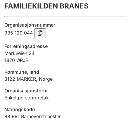
FAMILIEKILDEN BRANES
Årsrekneskap
Innsending og forseinkingsgebyr
Organisasjonsnummer
935 129 044
Tinglysing
Forretningsadresse
Markveien 24
1870
ØRJE
Jeger
Betaling og jegeravgiftskort
Kommune, land
3122
MARKER
,
Norge
Ektepaktrettleiaren
Organisasjonsform
Enkeltpersonforetak
Næringskode
Andre tema
88.991
Barneverntenester