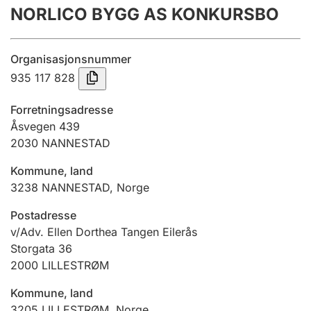
NORLICO BYGG AS KONKURSBO
Årsrekneskap
Innsending og forseinkingsgebyr
Organisasjonsnummer
935 117 828
Tinglysing
Forretningsadresse
Åsvegen 439
2030
NANNESTAD
Jeger
Betaling og jegeravgiftskort
Kommune, land
3238
NANNESTAD
,
Norge
Ektepaktrettleiaren
Postadresse
v/Adv. Ellen Dorthea Tangen Eilerås
Storgata 36
2000
LILLESTRØM
Andre tema
Kommune, land
3205
LILLESTRØM
,
Norge