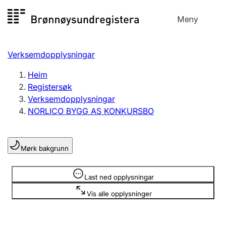
Hopp
Meny
Registersøk
til
Søk
Velg språk
innhald
Verksemdopplysningar
Aksjeselskap
Registrere, endre, slette
Heim
Registersøk
Verksemdopplysningar
Enkeltpersonføretak
NORLICO BYGG AS KONKURSBO
Registrere, endre, slette
Mørk bakgrunn
Lag og foreining
Registrere, endre, slette
Opplysninger er skjult
Last ned opplysningar
Vis alle opplysninger
Fleire organisasjonsformer