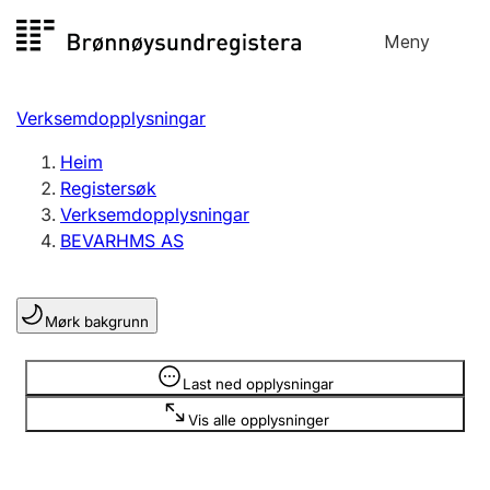
Hopp
Meny
Registersøk
til
Søk
Velg språk
innhald
Verksemdopplysningar
Aksjeselskap
Registrere, endre, slette
Heim
Registersøk
Verksemdopplysningar
Enkeltpersonføretak
BEVARHMS AS
Registrere, endre, slette
Mørk bakgrunn
Lag og foreining
Registrere, endre, slette
Opplysninger er skjult
Last ned opplysningar
Vis alle opplysninger
Fleire organisasjonsformer