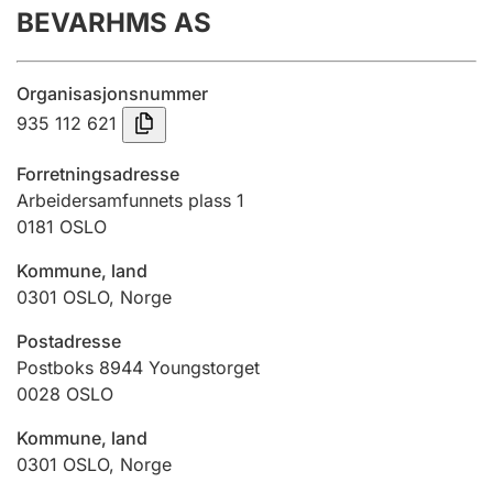
BEVARHMS AS
Årsrekneskap
Innsending og forseinkingsgebyr
Organisasjonsnummer
935 112 621
Tinglysing
Forretningsadresse
Arbeidersamfunnets plass 1
0181
OSLO
Jeger
Betaling og jegeravgiftskort
Kommune, land
0301
OSLO
,
Norge
Ektepaktrettleiaren
Postadresse
Postboks 8944 Youngstorget
0028
OSLO
Andre tema
Kommune, land
0301
OSLO
,
Norge