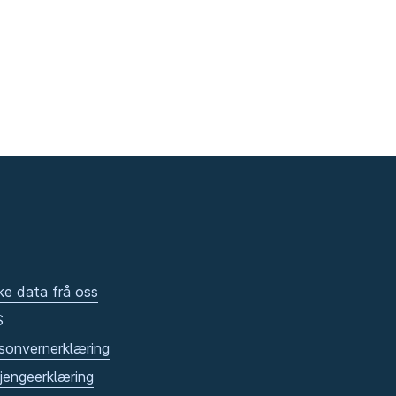
ke data frå oss
S
sonvernerklæring
gjengeerklæring