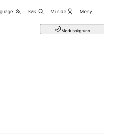
guage
Søk
Mi side
Meny
Mørk bakgrunn