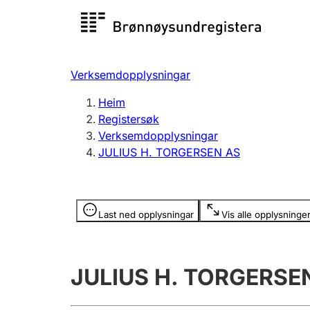
Registersøk
Aksjesel
Registrer
Verksemdopplysningar
Lag og foreining
Fleire
Heim
Registrere, endre, slette
organisa
Registersøk
Verksemdopplysningar
JULIUS H. TORGERSEN AS
Tinglysing
Jeger
Betaling 
Opplysninger er skjult
Last ned opplysningar
Vis alle opplysninge
Andre tema
JULIUS H. TORGERSE