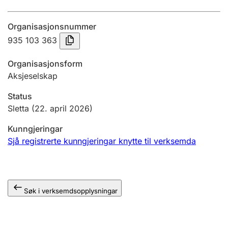
Årsrekneskap
Organisasjonsnummer
Innsending og forseinkingsgebyr
935 103 363
Organisasjonsform
Tinglysing
Aksjeselskap
Status
Jeger
Sletta
(22. april 2026)
Betaling og jegeravgiftskort
Kunngjeringar
Sjå registrerte kunngjeringar knytte til verksemda
Ektepaktrettleiaren
Søk i verksemdsopplysningar
Andre tema