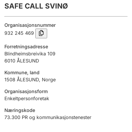
SAFE CALL SVINØ
Årsrekneskap
Innsending og forseinkingsgebyr
Organisasjonsnummer
932 245 469
Tinglysing
Forretningsadresse
Blindheimsbreivika 109
6010
ÅLESUND
Jeger
Betaling og jegeravgiftskort
Kommune, land
1508
ÅLESUND
,
Norge
Ektepaktrettleiaren
Organisasjonsform
Enkeltpersonforetak
Næringskode
Andre tema
73.300
PR og kommunikasjonstenester