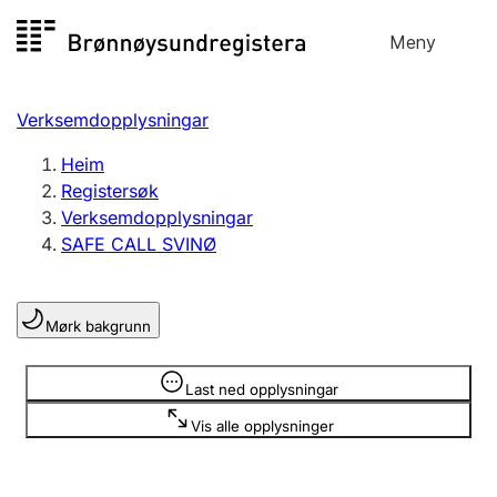
Hopp
Meny
Registersøk
til
Søk
Velg språk
innhald
Verksemdopplysningar
Aksjeselskap
Registrere, endre, slette
Heim
Registersøk
Verksemdopplysningar
Enkeltpersonføretak
SAFE CALL SVINØ
Registrere, endre, slette
Mørk bakgrunn
Lag og foreining
Registrere, endre, slette
Opplysninger er skjult
Last ned opplysningar
Vis alle opplysninger
Fleire organisasjonsformer