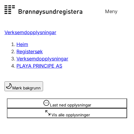
Hopp
Meny
Registersøk
til
Søk
Velg språk
innhald
Verksemdopplysningar
Aksjeselskap
Registrere, endre, slette
Heim
Registersøk
Verksemdopplysningar
Enkeltpersonføretak
PLAYA PRINCIPE AS
Registrere, endre, slette
Mørk bakgrunn
Lag og foreining
Registrere, endre, slette
Opplysninger er skjult
Last ned opplysningar
Vis alle opplysninger
Fleire organisasjonsformer