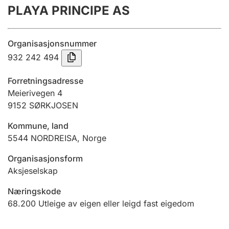
PLAYA PRINCIPE AS
Årsrekneskap
Innsending og forseinkingsgebyr
Organisasjonsnummer
932 242 494
Tinglysing
Forretningsadresse
Meierivegen 4
9152
SØRKJOSEN
Jeger
Betaling og jegeravgiftskort
Kommune, land
5544
NORDREISA
,
Norge
Ektepaktrettleiaren
Organisasjonsform
Aksjeselskap
Næringskode
Andre tema
68.200
Utleige av eigen eller leigd fast eigedom