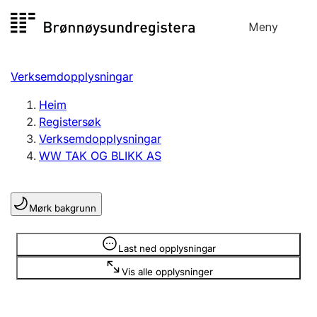
Hopp
Meny
Registersøk
til
Søk
Velg språk
innhald
Verksemdopplysningar
Aksjeselskap
Registrere, endre, slette
Heim
Registersøk
Verksemdopplysningar
Enkeltpersonføretak
WW TAK OG BLIKK AS
Registrere, endre, slette
Mørk bakgrunn
Lag og foreining
Registrere, endre, slette
Opplysninger er skjult
Last ned opplysningar
Vis alle opplysninger
Fleire organisasjonsformer