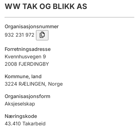
WW TAK OG BLIKK AS
Årsrekneskap
Innsending og forseinkingsgebyr
Organisasjonsnummer
932 231 972
Tinglysing
Forretningsadresse
Kvennhusvegen 9
2008
FJERDINGBY
Jeger
Betaling og jegeravgiftskort
Kommune, land
3224
RÆLINGEN
,
Norge
Ektepaktrettleiaren
Organisasjonsform
Aksjeselskap
Næringskode
Andre tema
43.410
Takarbeid