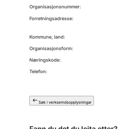
Organisasjonsnummer
Forretningsadresse
Kommune, land
Organisasjonsform
Næringskode
Telefon
Søk i verksemdsopplysningar
Fann du det du leita etter?