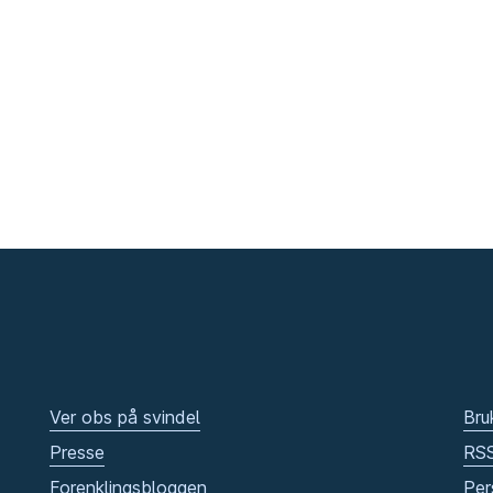
Ver obs på svindel
Bru
Presse
RS
Forenklingsbloggen
Per