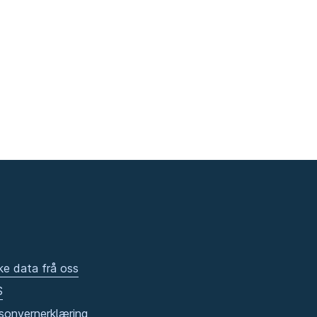
ke data frå oss
S
sonvernerklæring