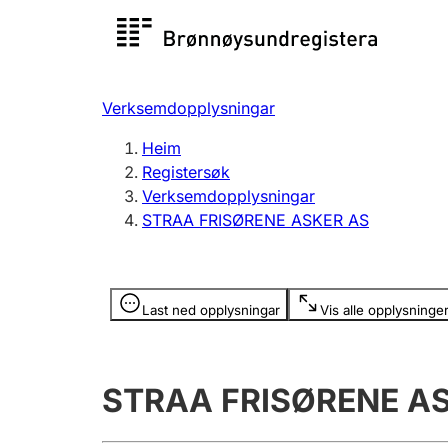
Registersøk
Aksjesel
Registrer
Verksemdopplysningar
Lag og foreining
Fleire
Heim
Registrere, endre, slette
organisa
Registersøk
Verksemdopplysningar
STRAA FRISØRENE ASKER AS
Tinglysing
Jeger
Betaling 
Opplysninger er skjult
Last ned opplysningar
Vis alle opplysninge
Andre tema
STRAA FRISØRENE A