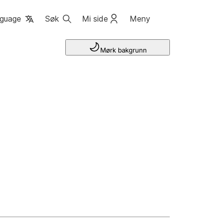
guage
Søk
Mi side
Meny
Mørk bakgrunn