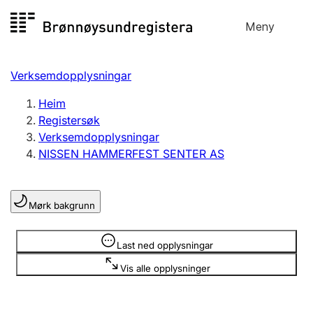
Hopp
Meny
Registersøk
til
Søk
Velg språk
innhald
Verksemdopplysningar
Aksjeselskap
Registrere, endre, slette
Heim
Registersøk
Verksemdopplysningar
Enkeltpersonføretak
NISSEN HAMMERFEST SENTER AS
Registrere, endre, slette
Mørk bakgrunn
Lag og foreining
Registrere, endre, slette
Opplysninger er skjult
Last ned opplysningar
Vis alle opplysninger
Fleire organisasjonsformer