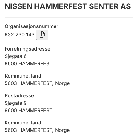
NISSEN HAMMERFEST SENTER AS
Årsrekneskap
Innsending og forseinkingsgebyr
Organisasjonsnummer
932 230 143
Tinglysing
Forretningsadresse
Sjøgata 6
9600
HAMMERFEST
Jeger
Betaling og jegeravgiftskort
Kommune, land
5603
HAMMERFEST
,
Norge
Ektepaktrettleiaren
Postadresse
Sjøgata 9
9600
HAMMERFEST
Andre tema
Kommune, land
5603
HAMMERFEST
,
Norge