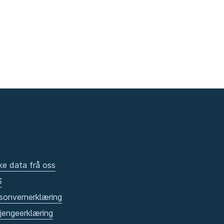
ke data frå oss
S
sonvernerklæring
gjengeerklæring