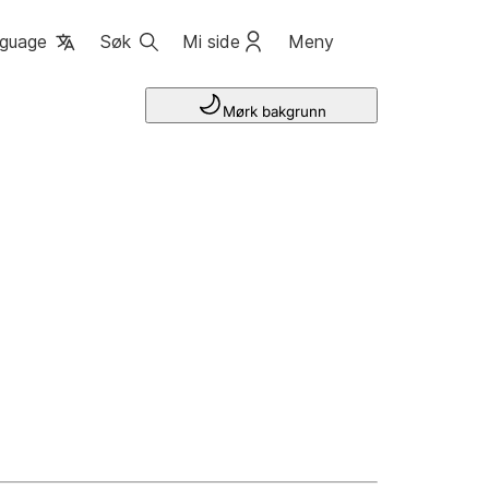
guage
Søk
Mi side
Meny
Mørk bakgrunn