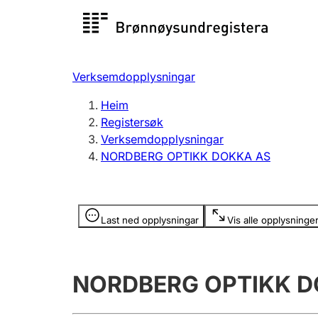
Registersøk
Aksjesel
Registrer
Verksemdopplysningar
Lag og foreining
Fleire
Heim
Registrere, endre, slette
organisa
Registersøk
Verksemdopplysningar
NORDBERG OPTIKK DOKKA AS
Tinglysing
Jeger
Betaling 
Opplysninger er skjult
Last ned opplysningar
Vis alle opplysninge
Andre tema
NORDBERG OPTIKK D