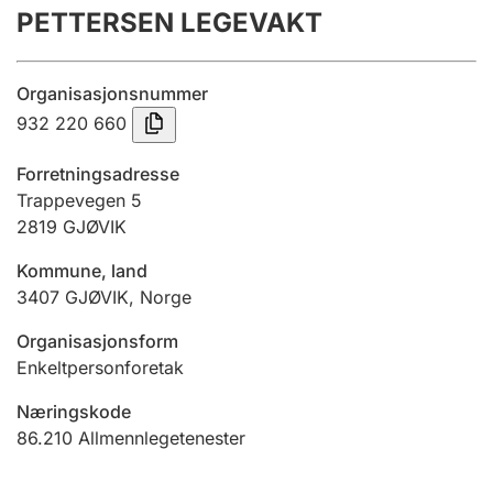
PETTERSEN LEGEVAKT
Årsrekneskap
Innsending og forseinkingsgebyr
Organisasjonsnummer
932 220 660
Tinglysing
Forretningsadresse
Trappevegen 5
2819
GJØVIK
Jeger
Betaling og jegeravgiftskort
Kommune, land
3407
GJØVIK
,
Norge
Ektepaktrettleiaren
Organisasjonsform
Enkeltpersonforetak
Næringskode
Andre tema
86.210
Allmennlegetenester