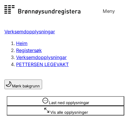
Hopp
Meny
Registersøk
til
Søk
Velg språk
innhald
Verksemdopplysningar
Aksjeselskap
Registrere, endre, slette
Heim
Registersøk
Verksemdopplysningar
Enkeltpersonføretak
PETTERSEN LEGEVAKT
Registrere, endre, slette
Mørk bakgrunn
Lag og foreining
Registrere, endre, slette
Opplysninger er skjult
Last ned opplysningar
Vis alle opplysninger
Fleire organisasjonsformer