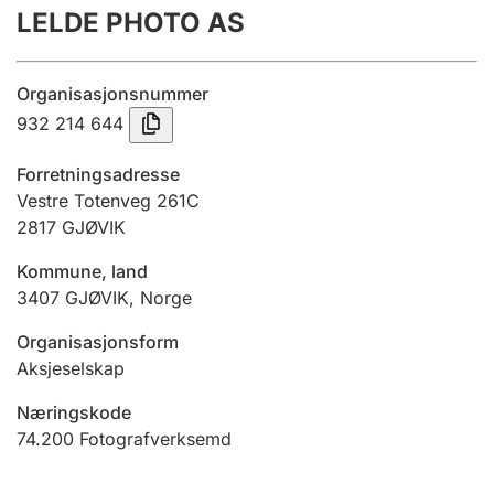
LELDE PHOTO AS
Årsrekneskap
Innsending og forseinkingsgebyr
Organisasjonsnummer
932 214 644
Tinglysing
Forretningsadresse
Vestre Totenveg 261C
2817
GJØVIK
Jeger
Betaling og jegeravgiftskort
Kommune, land
3407
GJØVIK
,
Norge
Ektepaktrettleiaren
Organisasjonsform
Aksjeselskap
Næringskode
Andre tema
74.200
Fotografverksemd