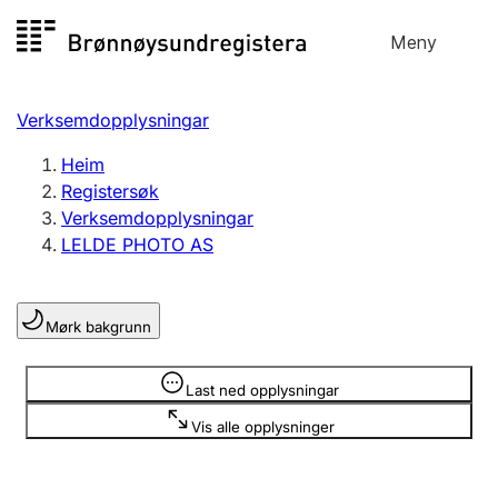
Hopp
Meny
Registersøk
til
Søk
Velg språk
innhald
Verksemdopplysningar
Aksjeselskap
Registrere, endre, slette
Heim
Registersøk
Verksemdopplysningar
Enkeltpersonføretak
LELDE PHOTO AS
Registrere, endre, slette
Mørk bakgrunn
Lag og foreining
Registrere, endre, slette
Opplysninger er skjult
Last ned opplysningar
Vis alle opplysninger
Fleire organisasjonsformer