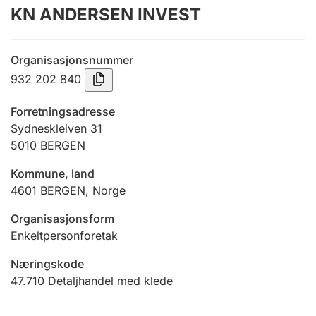
KN ANDERSEN INVEST
Årsrekneskap
Innsending og forseinkingsgebyr
Organisasjonsnummer
932 202 840
Tinglysing
Forretningsadresse
Sydneskleiven 31
5010
BERGEN
Jeger
Betaling og jegeravgiftskort
Kommune, land
4601
BERGEN
,
Norge
Ektepaktrettleiaren
Organisasjonsform
Enkeltpersonforetak
Næringskode
Andre tema
47.710
Detaljhandel med klede